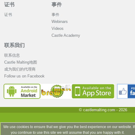
证书
事件
证书
事件
Webinars
Videos
Castle Academy
联系我们
联系信息
Castle Malting地图
成为我们的代理商
Follow us on Facebook
© castlemalting.com -
2026
We use cookies to ensure that we give you the best experience on our website. If
you continue to use this site we will assume that you are happy with it.