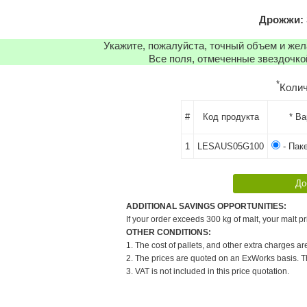
Дрожжи: 
Укажите, пожалуйста, точный объем и же
Все поля, отмеченные звездочко
*
Коли
#
Код продукта
* В
1
LESAUS05G100
- Паке
ADDITIONAL SAVINGS OPPORTUNITIES:
If your order exceeds 300 kg of malt, your malt pr
OTHER CONDITIONS:
1. The cost of pallets, and other extra charges ar
2. The prices are quoted on an ExWorks basis. The
3. VAT is not included in this price quotation.