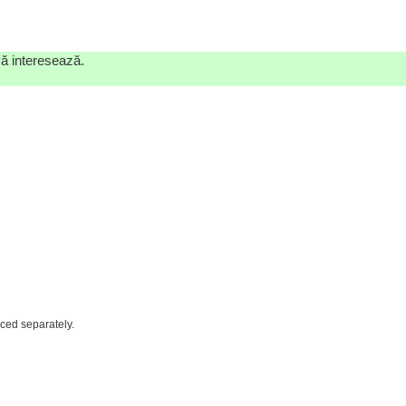
vă interesează.
iced separately.