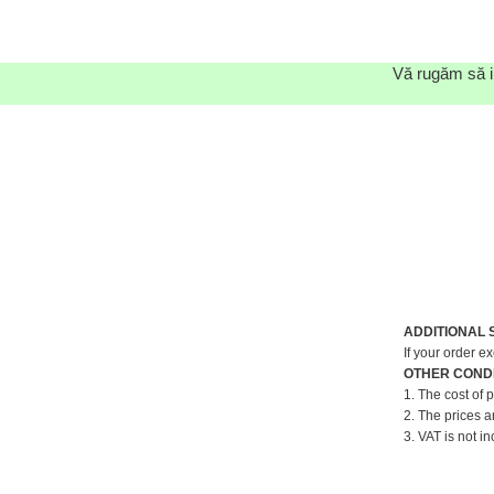
Vă rugăm să in
ADDITIONAL 
If your order e
OTHER CONDI
1. The cost of 
2. The prices a
3. VAT is not in