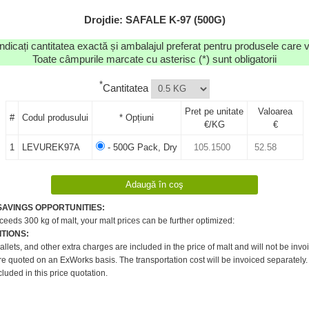
Drojdie: SAFALE K-97 (500G)
dicați cantitatea exactă și ambalajul preferat pentru produsele care 
Toate câmpurile marcate cu asterisc (*) sunt obligatorii
*
Cantitatea
Pret pe unitate
Valoarea
#
Codul produsului
* Opțiuni
€/KG
€
1
LEVUREK97A
- 500G Pack, Dry
SAVINGS OPPORTUNITIES:
xceeds 300 kg of malt, your malt prices can be further optimized:
TIONS:
pallets, and other extra charges are included in the price of malt and will not be invo
re quoted on an ExWorks basis. The transportation cost will be invoiced separately.
cluded in this price quotation.