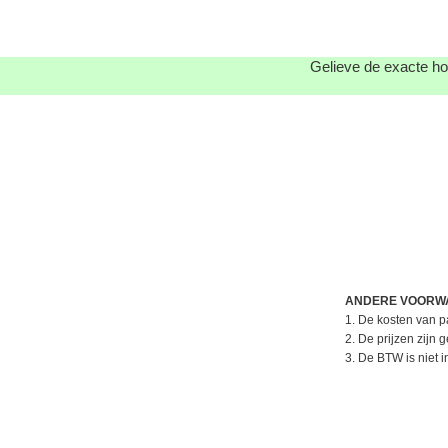
Gelieve de exacte ho
ANDERE VOORW
1. De kosten van pa
2. De prijzen zijn
3. De BTW is niet 