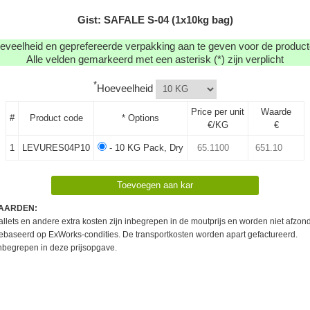
Gist: SAFALE S-04 (1x10kg bag)
eveelheid en geprefereerde verpakking aan te geven voor de producte
Alle velden gemarkeerd met een asterisk (*) zijn verplicht
*
Hoeveelheid
Price per unit
Waarde
#
Product code
* Options
€/KG
€
1
LEVURES04P10
- 10 KG Pack, Dry
AARDEN:
llets en andere extra kosten zijn inbegrepen in de moutprijs en worden niet afzond
 gebaseerd op ExWorks-condities. De transportkosten worden apart gefactureerd.
inbegrepen in deze prijsopgave.