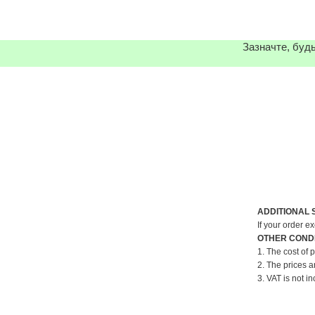
Зазначте, будь
ADDITIONAL 
If your order e
OTHER CONDI
1. The cost of 
2. The prices a
3. VAT is not in