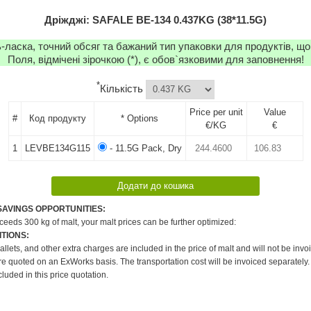
Дріжджі: SAFALE BE-134 0.437KG (38*11.5G)
-ласка, точний обсяг та бажаний тип упаковки для продуктів, що
Поля, відмічені зірочкою (*), є обов`язковими для заповнення!
*
Кількість
Price per unit
Value
#
Код продукту
* Options
€/KG
€
1
LEVBE134G115
- 11.5G Pack, Dry
SAVINGS OPPORTUNITIES:
xceeds 300 kg of malt, your malt prices can be further optimized:
TIONS:
pallets, and other extra charges are included in the price of malt and will not be invo
re quoted on an ExWorks basis. The transportation cost will be invoiced separately.
cluded in this price quotation.