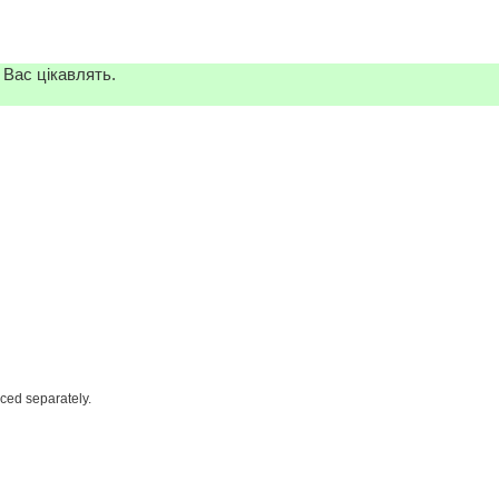
 Вас цікавлять.
iced separately.