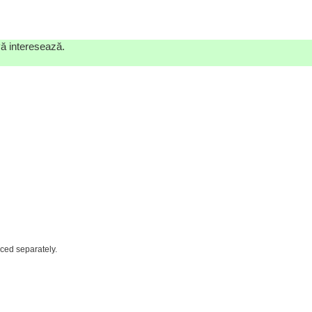
vă interesează.
iced separately.