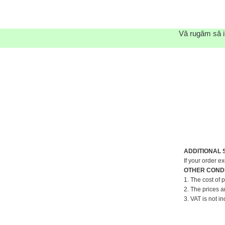
Vă rugăm să in
ADDITIONAL 
If your order e
OTHER CONDI
1. The cost of 
2. The prices a
3. VAT is not in