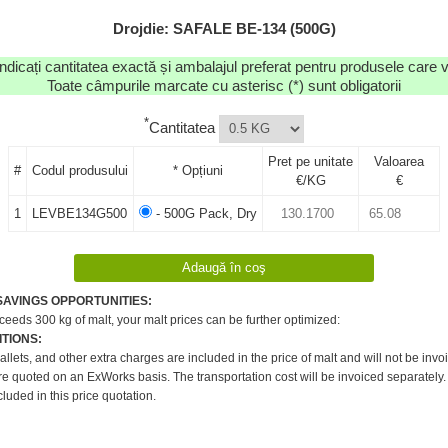
Drojdie: SAFALE BE-134 (500G)
dicați cantitatea exactă și ambalajul preferat pentru produsele care 
Toate câmpurile marcate cu asterisc (*) sunt obligatorii
*
Cantitatea
Pret pe unitate
Valoarea
#
Codul produsului
* Opțiuni
€/KG
€
1
LEVBE134G500
- 500G Pack, Dry
SAVINGS OPPORTUNITIES:
xceeds 300 kg of malt, your malt prices can be further optimized:
TIONS:
pallets, and other extra charges are included in the price of malt and will not be invo
re quoted on an ExWorks basis. The transportation cost will be invoiced separately.
cluded in this price quotation.