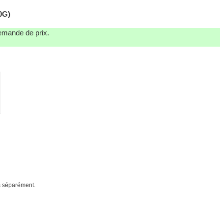
0G)
demande de prix.
és séparément.