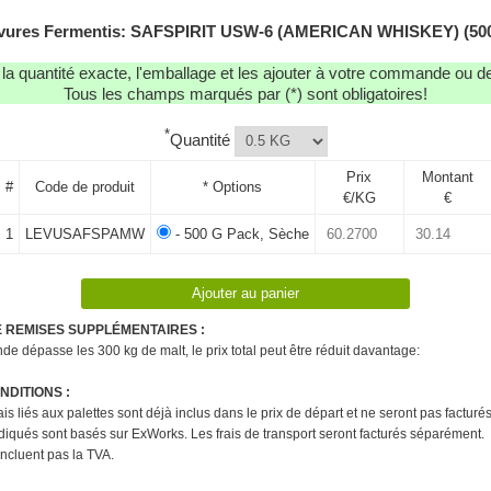
vures Fermentis: SAFSPIRIT USW-6 (AMERICAN WHISKEY) (50
r la quantité exacte, l'emballage et les ajouter à votre commande ou 
Tous les champs marqués par (*) sont obligatoires!
*
Quantité
Prix
Montant
#
Code de produit
* Options
€/KG
€
1
LEVUSAFSPAMW
- 500 G Pack, Sèche
E REMISES SUPPLÉMENTAIRES :
e dépasse les 300 kg de malt, le prix total peut être réduit davantage:
DITIONS :
rais liés aux palettes sont déjà inclus dans le prix de départ et ne seront pas factur
ndiqués sont basés sur ExWorks. Les frais de transport seront facturés séparément.
'incluent pas la TVA.