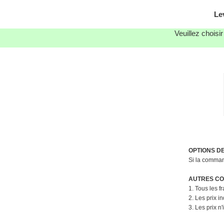
Le
Veuillez choisi
OPTIONS D
Si la command
AUTRES CON
1. Tous les f
2. Les prix i
3. Les prix n