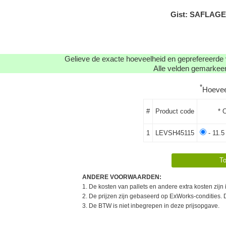
Gist: SAFLAGER
Gelieve de exacte hoeveelheid en geprefereerde 
Alle velden gemarkeerd
*
Hoevee
#
Product code
* 
1
LEVSH45115
- 11.5
ANDERE VOORWAARDEN:
1. De kosten van pallets en andere extra kosten zijn
2. De prijzen zijn gebaseerd op ExWorks-condities. 
3. De BTW is niet inbegrepen in deze prijsopgave.