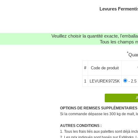
Levures Fermenti
Veuillez choisir la quantité exacte, l'emba
Tous les champs ma
*
Quan
#
Code de produit
1
LEVUREK9725K
- 2.5
OPTIONS DE REMISES SUPPLÉMENTAIRES 
Si la commande dépasse les 300 kg de malt, le 
AUTRES CONDITIONS :
1. Tous les frais liés aux palettes sont déjà in
2. Les prix indiqués sont basés sur ExWorks. L