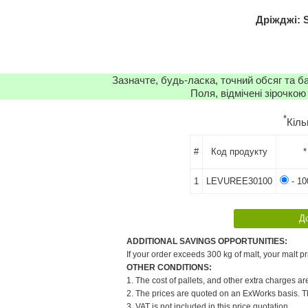
Дріжджі: 
Зазначте, будь-ласка, точний обсяг та б
Поля, відмічені зірочкою
*
Кіль
#
Код продукту
*
1
LEVUREE30100
- 10
ADDITIONAL SAVINGS OPPORTUNITIES:
If your order exceeds 300 kg of malt, your malt pr
OTHER CONDITIONS:
1. The cost of pallets, and other extra charges ar
2. The prices are quoted on an ExWorks basis. The
3. VAT is not included in this price quotation.