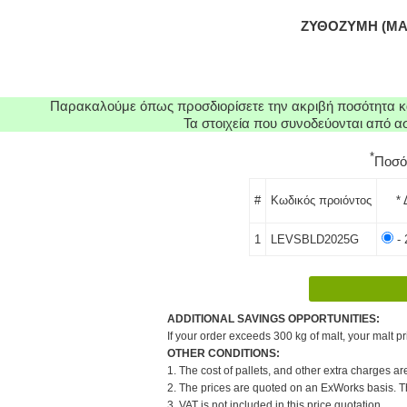
ΖΥΘΟΖΥΜΗ (ΜΑΓ
Παρακαλούμε όπως προσδιορίσετε την ακριβή ποσότητα κα
Τα στοιχεία που συνοδεύονται από 
*
Ποσό
#
Κωδικός προιόντος
* 
1
LEVSBLD2025G
- 
ADDITIONAL SAVINGS OPPORTUNITIES:
If your order exceeds 300 kg of malt, your malt pr
OTHER CONDITIONS:
1. The cost of pallets, and other extra charges ar
2. The prices are quoted on an ExWorks basis. The
3. VAT is not included in this price quotation.