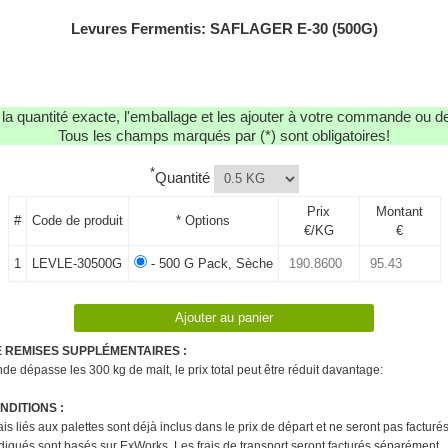
Levures Fermentis: SAFLAGER E-30 (500G)
r la quantité exacte, l'emballage et les ajouter à votre commande ou 
Tous les champs marqués par (*) sont obligatoires!
*
Quantité
Prix
Montant
#
Code de produit
* Options
€/KG
€
1
LEVLE-30500G
- 500 G Pack, Sèche
E REMISES SUPPLÉMENTAIRES :
e dépasse les 300 kg de malt, le prix total peut être réduit davantage:
DITIONS :
rais liés aux palettes sont déjà inclus dans le prix de départ et ne seront pas factur
ndiqués sont basés sur ExWorks. Les frais de transport seront facturés séparément.