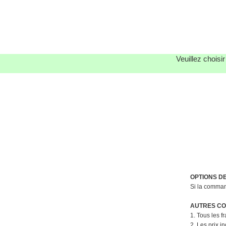
Veuillez choisi
OPTIONS D
Si la command
AUTRES CON
1. Tous les f
2. Les prix i