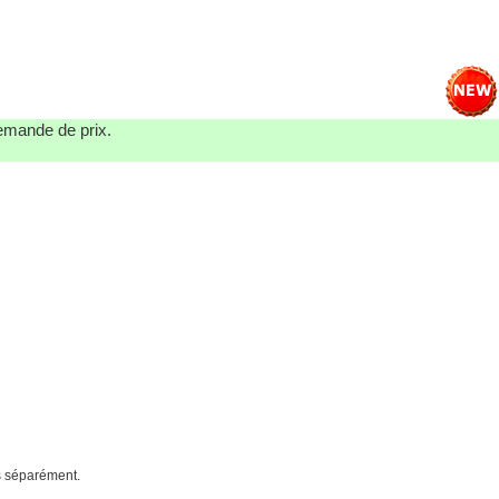
demande de prix.
és séparément.