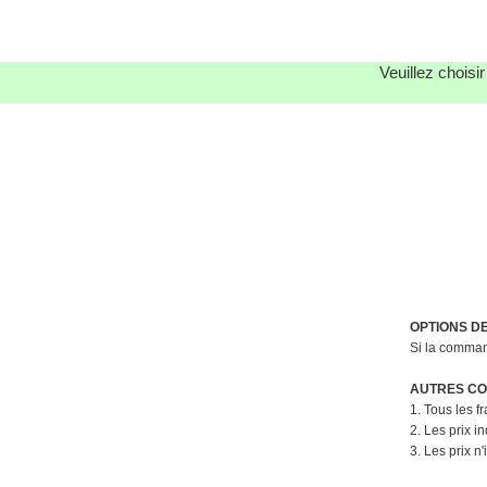
Veuillez choisi
OPTIONS D
Si la command
AUTRES CON
1. Tous les f
2. Les prix i
3. Les prix n