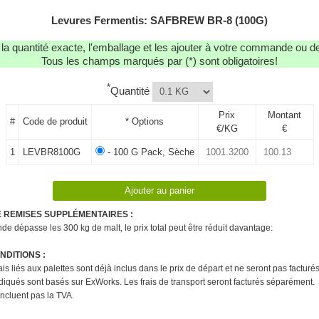
Levures Fermentis: SAFBREW BR-8 (100G)
r la quantité exacte, l'emballage et les ajouter à votre commande ou 
Tous les champs marqués par (*) sont obligatoires!
*
Quantité
Prix
Montant
#
Code de produit
* Options
€/KG
€
1
LEVBR8100G
- 100 G Pack, Sèche
E REMISES SUPPLÉMENTAIRES :
e dépasse les 300 kg de malt, le prix total peut être réduit davantage:
DITIONS :
rais liés aux palettes sont déjà inclus dans le prix de départ et ne seront pas factur
ndiqués sont basés sur ExWorks. Les frais de transport seront facturés séparément.
'incluent pas la TVA.