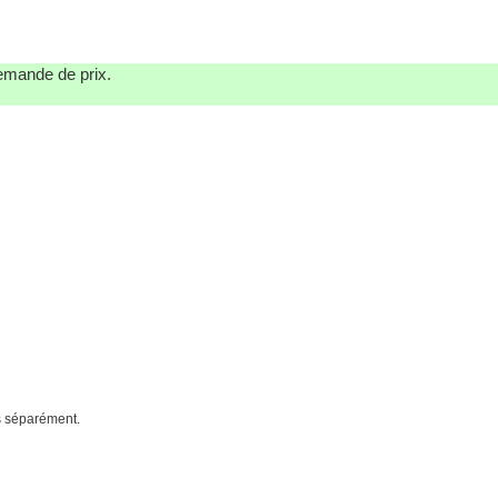
demande de prix.
és séparément.