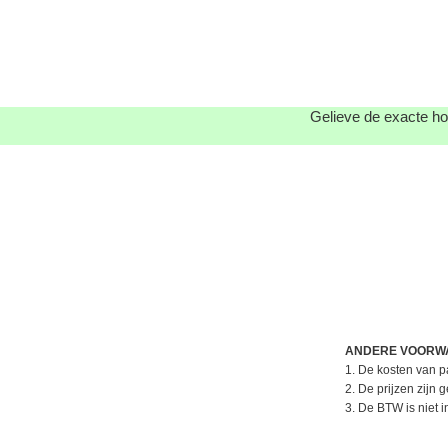
Gelieve de exacte ho
ANDERE VOORW
1. De kosten van pa
2. De prijzen zijn
3. De BTW is niet 