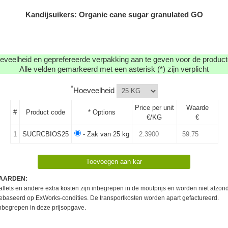
Kandijsuikers: Organic cane sugar granulated GO
eveelheid en geprefereerde verpakking aan te geven voor de producte
Alle velden gemarkeerd met een asterisk (*) zijn verplicht
*
Hoeveelheid
Price per unit
Waarde
#
Product code
* Options
€/KG
€
1
SUCRCBIOS25
- Zak van 25 kg
AARDEN:
llets en andere extra kosten zijn inbegrepen in de moutprijs en worden niet afzond
 gebaseerd op ExWorks-condities. De transportkosten worden apart gefactureerd.
inbegrepen in deze prijsopgave.