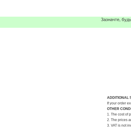
Зазначте, будь
ADDITIONAL 
If your order e
OTHER CONDI
1. The cost of 
2. The prices a
3. VAT is not in