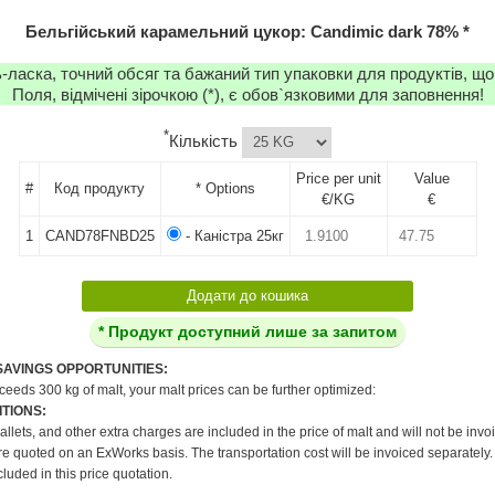
Бельгійський карамельний цукор: Candimic dark 78% *
-ласка, точний обсяг та бажаний тип упаковки для продуктів, що
Поля, відмічені зірочкою (*), є обов`язковими для заповнення!
*
Кількість
Price per unit
Value
#
Код продукту
* Options
€/KG
€
1
CAND78FNBD25
- Каністра 25кг
* Продукт доступний лише за запитом
SAVINGS OPPORTUNITIES:
xceeds 300 kg of malt, your malt prices can be further optimized:
TIONS:
pallets, and other extra charges are included in the price of malt and will not be invo
re quoted on an ExWorks basis. The transportation cost will be invoiced separately.
cluded in this price quotation.