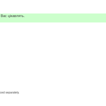
 Вас цікавлять.
iced separately.