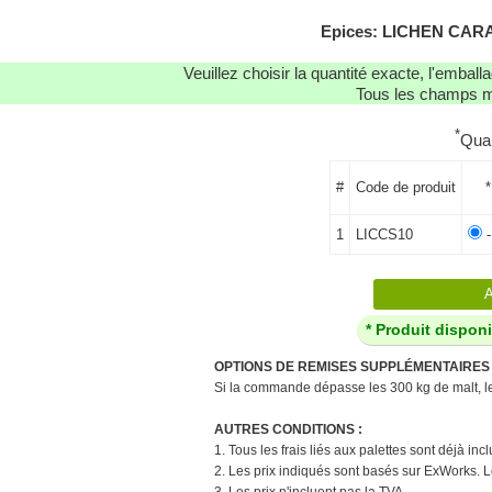
Epices: LICHEN CARA
Veuillez choisir la quantité exacte, l'emba
Tous les champs ma
*
Qua
#
Code de produit
*
1
LICCS10
-
* Produit dispo
OPTIONS DE REMISES SUPPLÉMENTAIRES 
Si la commande dépasse les 300 kg de malt, le 
AUTRES CONDITIONS :
1. Tous les frais liés aux palettes sont déjà in
2. Les prix indiqués sont basés sur ExWorks. L
3. Les prix n'incluent pas la TVA.