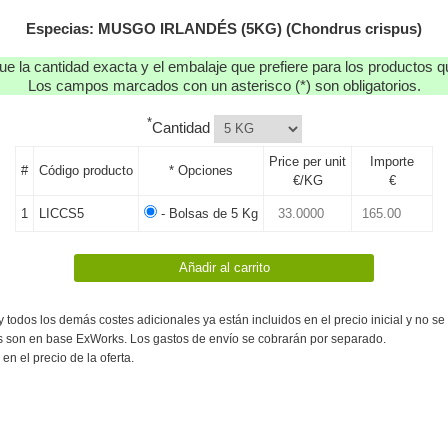
Especias: MUSGO IRLANDÉS (5KG) (Chondrus crispus)
que la cantidad exacta y el embalaje que prefiere para los productos qu
Los campos marcados con un asterisco (*) son obligatorios.
*
Cantidad
Price per unit
Importe
#
Código producto
* Opciones
€/KG
€
1
LICCS5
- Bolsas de 5 Kg
:
 y todos los demás costes adicionales ya están incluidos en el precio inicial y no s
s son en base ExWorks. Los gastos de envío se cobrarán por separado.
 en el precio de la oferta.