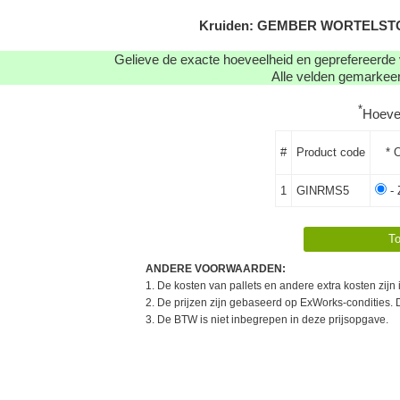
Kruiden: GEMBER WORTELSTOK 
Gelieve de exacte hoeveelheid en geprefereerde 
Alle velden gemarkeerd
*
Hoeve
#
Product code
* 
1
GINRMS5
- 
ANDERE VOORWAARDEN:
1. De kosten van pallets en andere extra kosten zijn
2. De prijzen zijn gebaseerd op ExWorks-condities. 
3. De BTW is niet inbegrepen in deze prijsopgave.