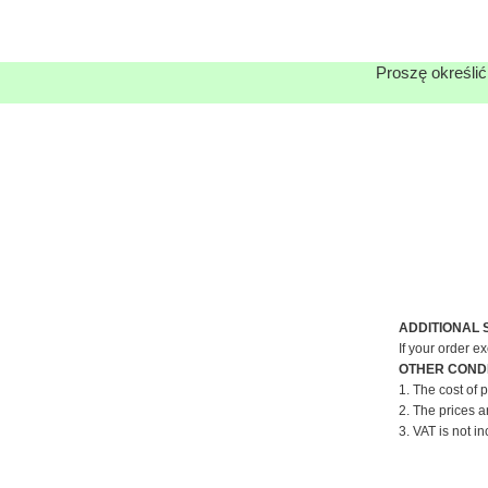
Proszę określić
ADDITIONAL 
If your order e
OTHER CONDI
1. The cost of 
2. The prices a
3. VAT is not in