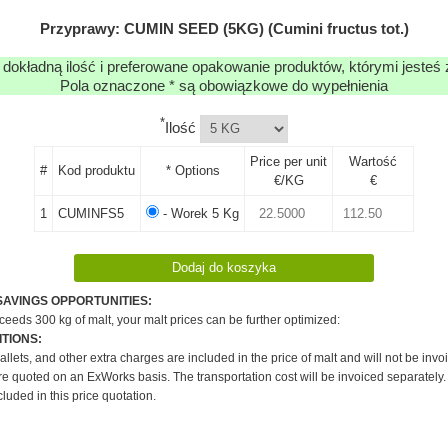
Przyprawy: CUMIN SEED (5KG) (Cumini fructus tot.)
 dokładną ilość i preferowane opakowanie produktów, którymi jesteś
Pola oznaczone * są obowiązkowe do wypełnienia
*
Ilość
Price per unit
Wartość
#
Kod produktu
* Options
€/KG
€
1
CUMINFS5
- Worek 5 Kg
SAVINGS OPPORTUNITIES:
xceeds 300 kg of malt, your malt prices can be further optimized:
TIONS:
pallets, and other extra charges are included in the price of malt and will not be invo
re quoted on an ExWorks basis. The transportation cost will be invoiced separately.
cluded in this price quotation.