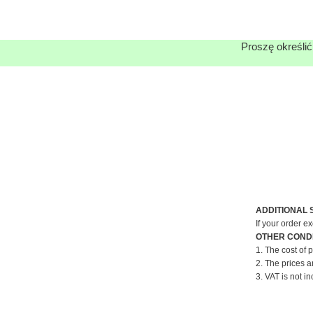
Proszę określić
ADDITIONAL 
If your order e
OTHER CONDI
1. The cost of 
2. The prices a
3. VAT is not in