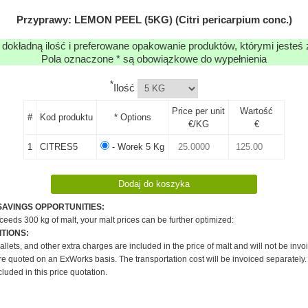
Przyprawy: LEMON PEEL (5KG) (Citri pericarpium conc.)
 dokładną ilość i preferowane opakowanie produktów, którymi jesteś
Pola oznaczone * są obowiązkowe do wypełnienia
*
Ilość
Price per unit
Wartość
#
Kod produktu
* Options
€/KG
€
1
CITRES5
- Worek 5 Kg
SAVINGS OPPORTUNITIES:
xceeds 300 kg of malt, your malt prices can be further optimized:
TIONS:
pallets, and other extra charges are included in the price of malt and will not be invo
re quoted on an ExWorks basis. The transportation cost will be invoiced separately.
cluded in this price quotation.