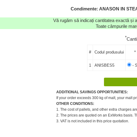
Condimente: ANASON IN STEA (I
Vă rugăm să indicați cantitatea exactă și 
Toate câmpurile marca
*
Cant
#
Codul produsului
*
1
ANISBES5
- S
ADDITIONAL SAVINGS OPPORTUNITIES:
If your order exceeds 300 kg of malt, your malt pr
OTHER CONDITIONS:
1. The cost of pallets, and other extra charges ar
2. The prices are quoted on an ExWorks basis. The
3. VAT is not included in this price quotation.