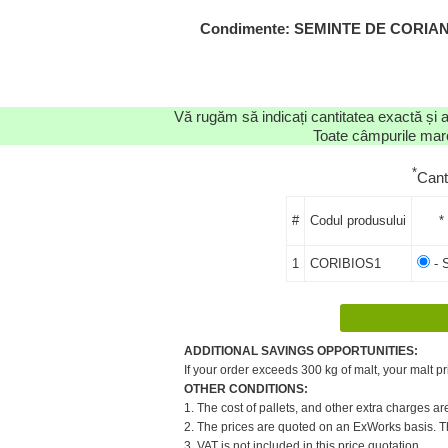
Condimente: SEMINTE DE CORIANDRU
Vă rugăm să indicați cantitatea exactă și 
Toate câmpurile marca
*
Cant
#
Codul produsului
*
1
CORIBIOS1
- 
ADDITIONAL SAVINGS OPPORTUNITIES:
If your order exceeds 300 kg of malt, your malt pr
OTHER CONDITIONS:
1. The cost of pallets, and other extra charges ar
2. The prices are quoted on an ExWorks basis. The
3. VAT is not included in this price quotation.