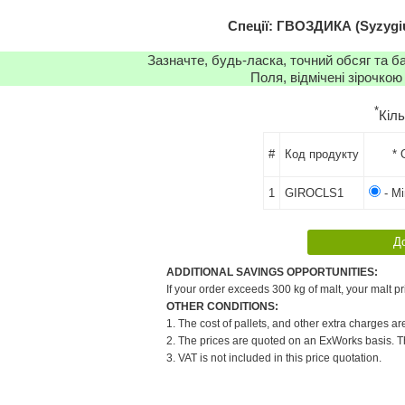
Спеції: ГВОЗДИКА (Syzygiu
Зазначте, будь-ласка, точний обсяг та б
Поля, відмічені зірочкою
*
Кіл
#
Код продукту
* 
1
GIROCLS1
- Мі
ADDITIONAL SAVINGS OPPORTUNITIES:
If your order exceeds 300 kg of malt, your malt pr
OTHER CONDITIONS:
1. The cost of pallets, and other extra charges ar
2. The prices are quoted on an ExWorks basis. The
3. VAT is not included in this price quotation.