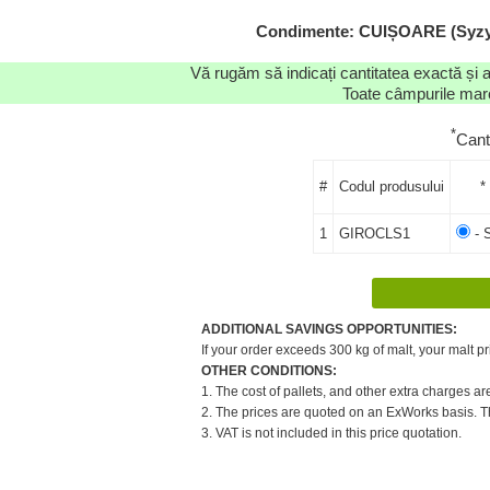
Condimente: CUIȘOARE (Syzygi
Vă rugăm să indicați cantitatea exactă și 
Toate câmpurile marca
*
Cant
#
Codul produsului
*
1
GIROCLS1
- 
ADDITIONAL SAVINGS OPPORTUNITIES:
If your order exceeds 300 kg of malt, your malt pr
OTHER CONDITIONS:
1. The cost of pallets, and other extra charges ar
2. The prices are quoted on an ExWorks basis. The
3. VAT is not included in this price quotation.