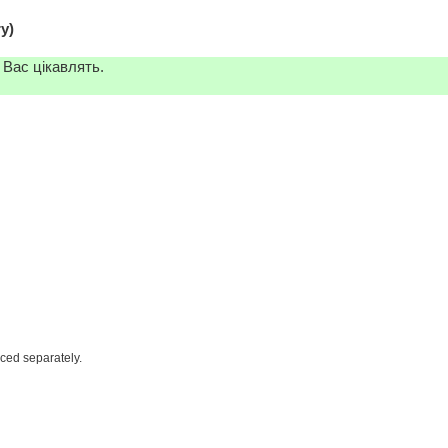
y)
 Вас цікавлять.
iced separately.