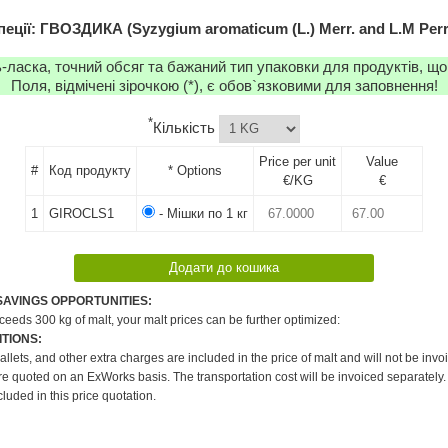
пеції: ГВОЗДИКА (Syzygium aromaticum (L.) Merr. and L.M Perr
-ласка, точний обсяг та бажаний тип упаковки для продуктів, що
Поля, відмічені зірочкою (*), є обов`язковими для заповнення!
*
Кількість
Price per unit
Value
#
Код продукту
* Options
€/KG
€
1
GIROCLS1
- Мішки по 1 кг
SAVINGS OPPORTUNITIES:
xceeds 300 kg of malt, your malt prices can be further optimized:
TIONS:
pallets, and other extra charges are included in the price of malt and will not be invo
re quoted on an ExWorks basis. The transportation cost will be invoiced separately.
cluded in this price quotation.