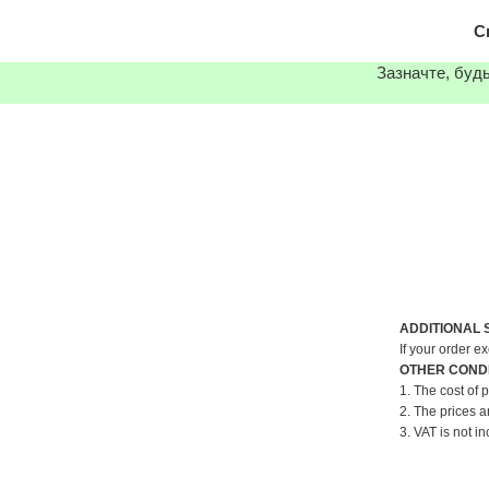
С
Зазначте, будь
ADDITIONAL 
If your order e
OTHER CONDI
1. The cost of 
2. The prices a
3. VAT is not in