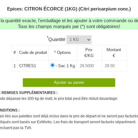
Epices: CITRON ÉCORCE (1KG) (Citri pericarpium conc.)
r la quantité exacte, l'emballage et les ajouter à votre commande ou 
Tous les champs marqués par (*) sont obligatoires!
*
Quantité
Prix
Montant
#
Code de produit
* Options
€/KG
€
1
CITRES1
- Sac 1 Kg
E REMISES SUPPLÉMENTAIRES :
e dépasse les 300 kg de malt, le prix total peut être réduit davantage:
DITIONS :
rais liés aux palettes sont déjà inclus dans le prix de départ et ne seront pas factur
ndiqués sont basés sur ExWorks. Les frais de transport seront facturés séparément.
'incluent pas la TVA.