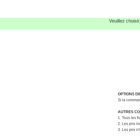
Veuillez choisi
OPTIONS D
Si la command
AUTRES CON
1. Tous les f
2. Les prix i
3. Les prix n