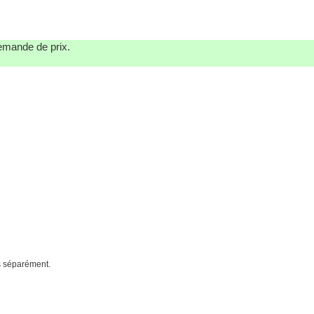
demande de prix.
és séparément.