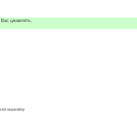
)
 Вас цікавлять.
iced separately.