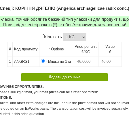
Спеції: КОРІННЯ ДЯГЕЛЮ (Angelica archnagelicae radix conc.
-ласка, точний обсяг та бажаний тип упаковки для продуктів, що
Поля, відмічені зірочкою (*), є обов`язковими для заповнення!
*
Кількість
Price per unit
Value
#
Код продукту
* Options
€/KG
€
1
ANGRS1
- Мішки по 1 кг
SAVINGS OPPORTUNITIES:
xceeds 300 kg of malt, your malt prices can be further optimized:
TIONS:
pallets, and other extra charges are included in the price of malt and will not be invo
re quoted on an ExWorks basis. The transportation cost will be invoiced separately.
cluded in this price quotation.