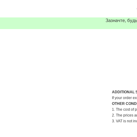
Зазначте, будь
ADDITIONAL 
If your order e
OTHER CONDI
1. The cost of 
2. The prices a
3. VAT is not in