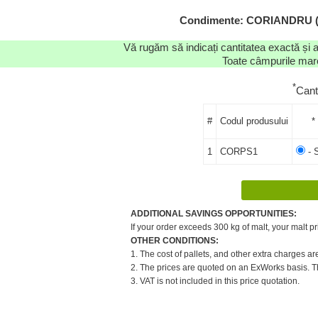
Condimente: CORIANDRU (P
Vă rugăm să indicați cantitatea exactă și 
Toate câmpurile marca
*
Cant
#
Codul produsului
*
1
CORPS1
- 
ADDITIONAL SAVINGS OPPORTUNITIES:
If your order exceeds 300 kg of malt, your malt pr
OTHER CONDITIONS:
1. The cost of pallets, and other extra charges ar
2. The prices are quoted on an ExWorks basis. The
3. VAT is not included in this price quotation.