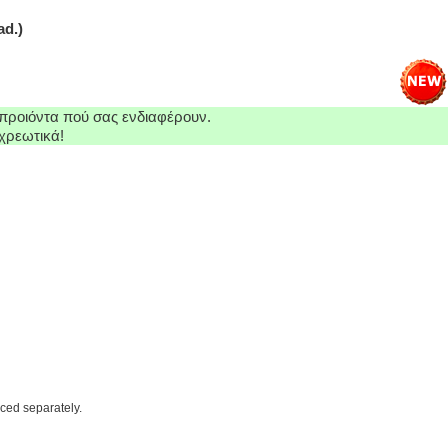
d.)
προιόντα πού σας ενδιαφέρουν.
χρεωτικά!
iced separately.