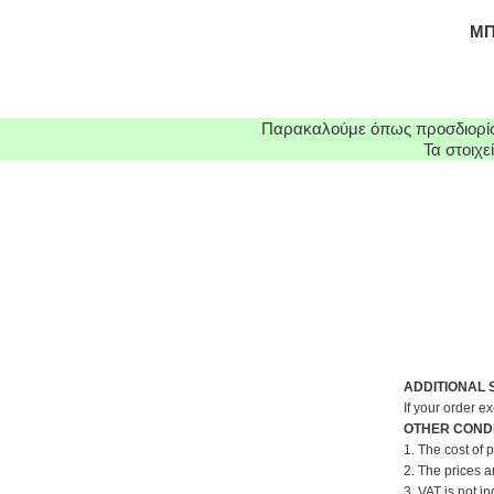
ΜΠ
Παρακαλούμε όπως προσδιορίσε
Τα στοιχ
ADDITIONAL 
If your order e
OTHER CONDI
1. The cost of 
2. The prices a
3. VAT is not in