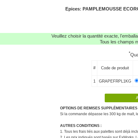
Epices: PAMPLEMOUSSE ECORCE- 
Veuillez choisir la quantité exacte, l'emba
Tous les champs ma
*
Qua
#
Code de produit
1
GRAPEFRPL1KG
OPTIONS DE REMISES SUPPLÉMENTAIRES 
Si la commande dépasse les 300 kg de malt, le 
AUTRES CONDITIONS :
1. Tous les frais liés aux palettes sont déjà in
2. Les prix indiqués sont basés sur ExWorks. L