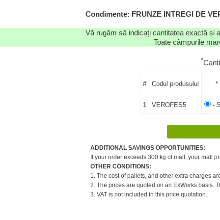
Condimente: FRUNZE INTREGI DE VERBE
Vă rugăm să indicați cantitatea exactă și 
Toate câmpurile marca
*
Cant
#
Codul produsului
*
1
VEROFES5
- S
ADDITIONAL SAVINGS OPPORTUNITIES:
If your order exceeds 300 kg of malt, your malt pr
OTHER CONDITIONS:
1. The cost of pallets, and other extra charges ar
2. The prices are quoted on an ExWorks basis. The
3. VAT is not included in this price quotation.