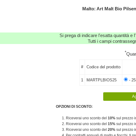
Malto: Art Malt Bio Pil
Si prega di indicare l'esatta quantità e l
Tutti i campi contrassegn
*
Quan
#
Codice del prodotto
1
MARTPLBIOS25
- 25
OPZIONI DI SCONTO:
1. Riceverai uno sconto del
10%
sul prezzo in
2. Riceverai uno sconto del
15%
sul prezzo in
3. Riceverai uno sconto del
20%
sul prezzo in
4. Per contratti annuali di malto e fiocchi, ti