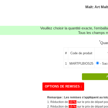
Malt: Art Mal
Veuillez choisir la quantité exacte, l'emba
Tous les champs ma
*
Quan
#
Code de produit
1
MARTPLBIOS25
- Sacs
OPTIONS DE REMISES :
Remarque : Les remises s’appliquent au tot
1. Réduction de
10 %
sur le prix de départ 
2. Réduction de
15 %
sur le prix de départ 