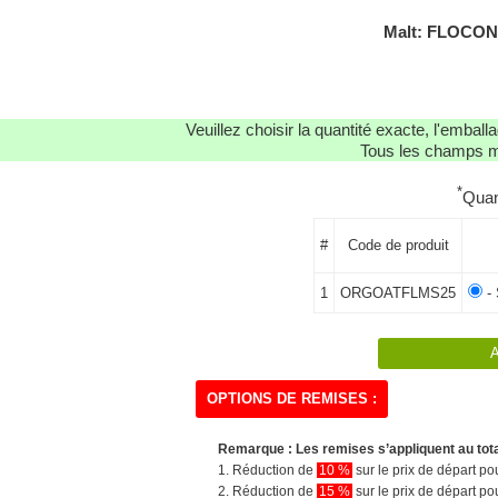
Malt: FLOCON
Veuillez choisir la quantité exacte, l'emba
Tous les champs ma
*
Quan
#
Code de produit
1
ORGOATFLMS25
- 
OPTIONS DE REMISES :
Remarque : Les remises s’appliquent au tot
1. Réduction de
10 %
sur le prix de départ 
2. Réduction de
15 %
sur le prix de départ 