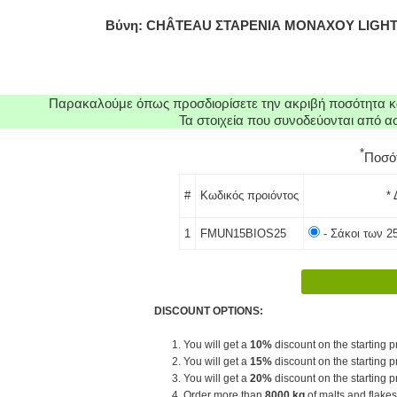
Βύνη: CHÂTEAU ΣΤΑΡΕΝΙΑ ΜΟΝΑΧΟΥ LIGHT 
Παρακαλούμε όπως προσδιορίσετε την ακριβή ποσότητα κα
Τα στοιχεία που συνοδεύονται από 
*
Ποσό
#
Κωδικός προιόντος
* 
1
FMUN15BIOS25
- Σάκοι των 2
DISCOUNT OPTIONS:
1. You will get a
10%
discount on the starting pr
2. You will get a
15%
discount on the starting pr
3. You will get a
20%
discount on the starting pr
4. Order more than
8000 kg
of malts and flakes