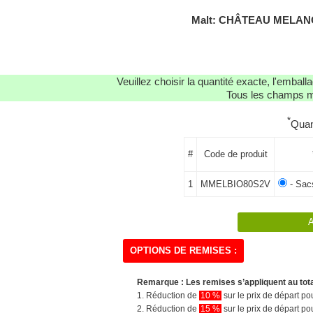
Malt: CHÂTEAU MELANO
Veuillez choisir la quantité exacte, l'emba
Tous les champs ma
*
Quan
#
Code de produit
1
MMELBIO80S2V
- Sacs
OPTIONS DE REMISES :
Remarque : Les remises s’appliquent au tot
1. Réduction de
10 %
sur le prix de départ 
2. Réduction de
15 %
sur le prix de départ 