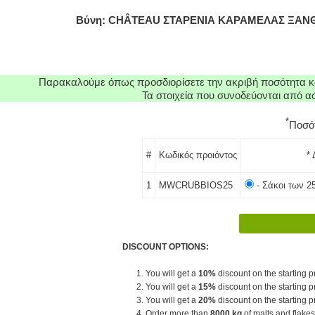
Βύνη: CHÂTEAU ΣΤΑΡΕΝΙΑ ΚΑΡΑΜΕΛΑΣ ΞΑΝΘΗ
Παρακαλούμε όπως προσδιορίσετε την ακριβή ποσότητα κα
Τα στοιχεία που συνοδεύονται από 
*
Ποσό
#
Κωδικός προιόντος
* 
1
MWCRUBBIOS25
- Σάκοι των 2
DISCOUNT OPTIONS:
1. You will get a
10%
discount on the starting pr
2. You will get a
15%
discount on the starting pr
3. You will get a
20%
discount on the starting pr
4. Order more than
8000 kg
of malts and flakes