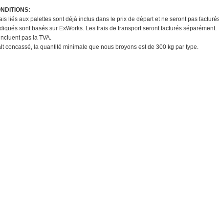
NDITIONS:
rais liés aux palettes sont déjà inclus dans le prix de départ et ne seront pas factur
indiqués sont basés sur ExWorks. Les frais de transport seront facturés séparément.
'incluent pas la TVA.
alt concassé, la quantité minimale que nous broyons est de 300 kg par type.