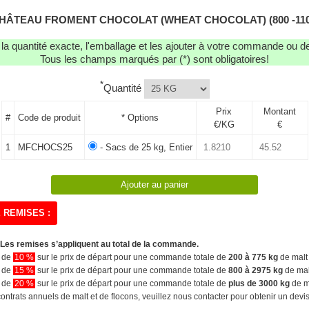
 CHÂTEAU FROMENT CHOCOLAT (WHEAT CHOCOLAT) (800 -110
r la quantité exacte, l'emballage et les ajouter à votre commande ou 
Tous les champs marqués par (*) sont obligatoires!
*
Quantité
Prix
Montant
#
Code de produit
* Options
€/KG
€
1
MFCHOCS25
- Sacs de 25 kg, Entier
 REMISES :
Les remises s’appliquent au total de la commande.
n de
10 %
sur le prix de départ pour une commande totale de
200 à 775 kg
de malt 
n de
15 %
sur le prix de départ pour une commande totale de
800 à 2975 kg
de malt
n de
20 %
sur le prix de départ pour une commande totale de
plus de 3000 kg
de m
ontrats annuels de malt et de flocons, veuillez nous contacter pour obtenir un devi