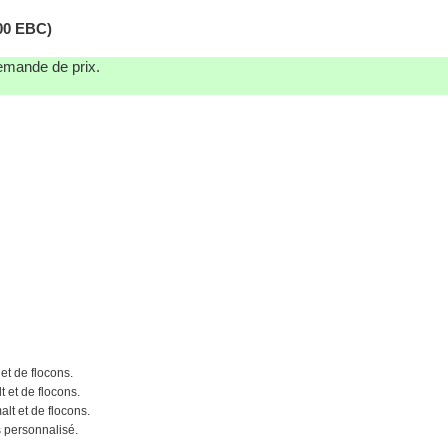
0 EBC)
demande de prix.
et de flocons.
 et de flocons.
alt et de flocons.
s personnalisé.