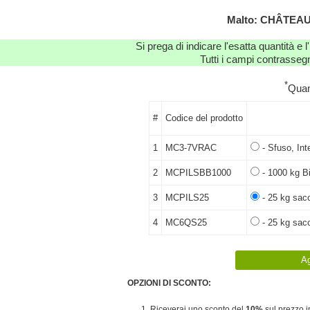
Malto: CHÂTEAU
Si prega di indicare l'esatta quantità e l
Tutti i campi contrassegn
*
Quan
#
Codice del prodotto
1
MC3-7VRAC
- Sfuso, Int
2
MCPILSBB1000
- 1000 kg Bi
3
MCPILS25
- 25 kg sacc
4
MC6QS25
- 25 kg sac
OPZIONI DI SCONTO:
1. Riceverai uno sconto del
10%
sul prezzo in