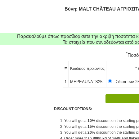
Βύνη: MALT CHÂTEAU ΑΓΡΙΟΣΙΤΑ
Παρακαλούμε όπως προσδιορίσετε την ακριβή ποσότητα κα
Τα στοιχεία που συνοδεύονται από 
*
Ποσό
#
Κωδικός προιόντος
* 
1
MEPEAUNATS25
- Σάκοι των 2
DISCOUNT OPTIONS:
1. You will get a
10%
discount on the starting pr
2. You will get a
15%
discount on the starting pr
3. You will get a
20%
discount on the starting pr
4. Order more than
8000 kg
of malts and flakes