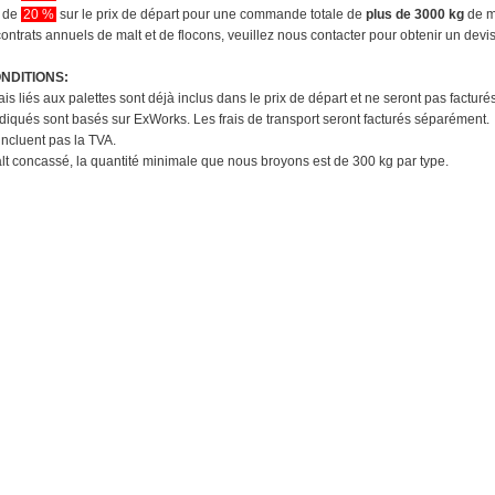
n de
20 %
sur le prix de départ pour une commande totale de
plus de 3000 kg
de m
ontrats annuels de malt et de flocons, veuillez nous contacter pour obtenir un devi
NDITIONS:
rais liés aux palettes sont déjà inclus dans le prix de départ et ne seront pas factur
indiqués sont basés sur ExWorks. Les frais de transport seront facturés séparément.
'incluent pas la TVA.
alt concassé, la quantité minimale que nous broyons est de 300 kg par type.