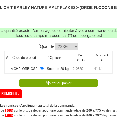
AU CHIT BARLEY NATURE MALT FLAKES® (ORGE FLOCONS BIO)
r la quantité exacte, l'emballage et les ajouter à votre commande ou 
Tous les champs marqués par (*) sont obligatoires!
*
Quantité
Prix
Montant
#
Code de produit
* Options
€/KG
€
1
MCHFLORBIOS2
- Sacs de 20 kg
 REMISES :
Les remises s’appliquent au total de la commande.
n de
10 %
sur le prix de départ pour une commande totale de
200 à 775 kg
de malt 
n de
15 %
sur le prix de départ pour une commande totale de
800 à 2975 kg
de malt