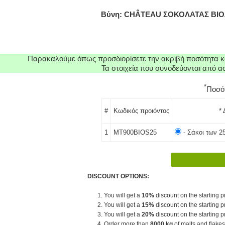
Βύνη: CHÂTEAU ΣΟΚΟΛΑΤΑΣ ΒΙΟΛ
Παρακαλούμε όπως προσδιορίσετε την ακριβή ποσότητα κα
Τα στοιχεία που συνοδεύονται από 
*
Ποσό
#
Κωδικός προιόντος
* 
1
MT900BIOS25
- Σάκοι των 2
DISCOUNT OPTIONS:
1. You will get a
10%
discount on the starting pr
2. You will get a
15%
discount on the starting pr
3. You will get a
20%
discount on the starting pr
4. Order more than
8000 kg
of malts and flakes