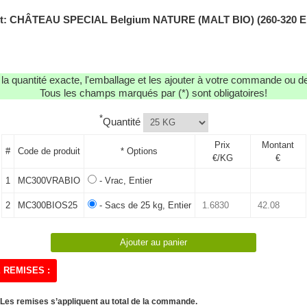
t: CHÂTEAU SPECIAL Belgium NATURE (MALT BIO) (260-320 
r la quantité exacte, l'emballage et les ajouter à votre commande ou 
Tous les champs marqués par (*) sont obligatoires!
*
Quantité
Prix
Montant
#
Code de produit
* Options
€/KG
€
1
MC300VRABIO
- Vrac, Entier
2
MC300BIOS25
- Sacs de 25 kg, Entier
 REMISES :
Les remises s’appliquent au total de la commande.