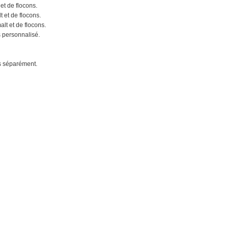
et de flocons.
 et de flocons.
alt et de flocons.
s personnalisé.
és séparément.