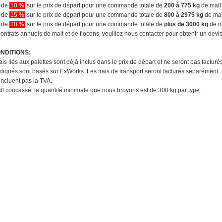
n de
10 %
sur le prix de départ pour une commande totale de
200 à 775 kg
de malt 
n de
15 %
sur le prix de départ pour une commande totale de
800 à 2975 kg
de malt
n de
20 %
sur le prix de départ pour une commande totale de
plus de 3000 kg
de m
ontrats annuels de malt et de flocons, veuillez nous contacter pour obtenir un devi
NDITIONS:
rais liés aux palettes sont déjà inclus dans le prix de départ et ne seront pas factur
indiqués sont basés sur ExWorks. Les frais de transport seront facturés séparément.
'incluent pas la TVA.
alt concassé, la quantité minimale que nous broyons est de 300 kg par type.