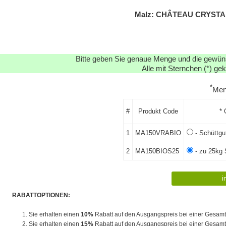
Malz: CHÂTEAU CRYSTAL
Bitte geben Sie genaue Menge und die gewünsc
Alle mit Sternchen (*) ge
*
Me
#
Produkt Code
* 
1
MA150VRABIO
- Schüttgu
2
MA150BIOS25
- zu 25kg
RABATTOPTIONEN:
1. Sie erhalten einen
10%
Rabatt auf den Ausgangspreis bei einer Gesam
2. Sie erhalten einen
15%
Rabatt auf den Ausgangspreis bei einer Gesam