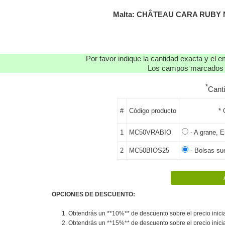
Malta: CHÂTEAU CARA RUBY 
Por favor indique la cantidad exacta y el e
Los campos marcados co
*
Cant
#
Código producto
* 
1
MC50VRABIO
- A grane, E
2
MC50BIOS25
- Bolsas sue
OPCIONES DE DESCUENTO:
1. Obtendrás un **10%** de descuento sobre el precio inicia
2. Obtendrás un **15%** de descuento sobre el precio inicia