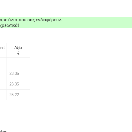
προιόντα πού σας ενδιαφέρουν.
χρεωτικά!
nit
Αξία
€
akes.