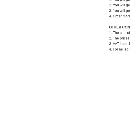
2. You will g
3. You will g
4. Order mor
OTHER CON
1. The cost o
2. The prices
3. VAT is not 
4. For milled