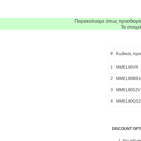
Παρακαλούμε όπως προσδιορίσε
Τα στοιχ
#
Κωδικός προι
1
MMEL80VR
2
MMEL80BB1
3
MMEL80S2V
4
MMEL80QS2
DISCOUNT OPT
1. You will g