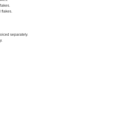
flakes.
 flakes.
voiced separately.
y.