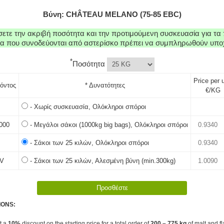
Βύνη: CHÂTEAU MELANO (75-85 EBC)
τε την ακριβή ποσότητα και την προτιμούμενη συσκευασία για τα 
εία που συνοδεύονται από αστερίσκο πρέπει να συμπληρωθούν υπο
*
Ποσότητα
Price per u
όντος
* Δυνατότητες
€/KG
- Χωρίς συσκευασία, Ολόκληροι σπόροι
000
- Μεγάλοι σάκοι (1000kg big bags), Ολόκληροι σπόροι
- Σάκοι των 25 κιλών, Ολόκληροι σπόροι
V
- Σάκοι των 25 κιλών, Αλεσμένη βύνη (min.300kg)
IONS:
et a
10%
discount on the starting price for a total order of
200 – 775 kg
of malt and fl