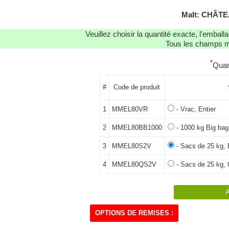
Malt: CHÂTE
Veuillez choisir la quantité exacte, l'emba
Tous les champs ma
*
Quan
#
Code de produit
1
MMEL80VR
- Vrac, Entier
2
MMEL80BB1000
- 1000 kg Big bag,
3
MMEL80S2V
- Sacs de 25 kg, 
4
MMEL80QS2V
- Sacs de 25 kg, 
OPTIONS DE REMISES :