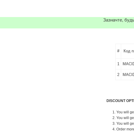
Зазначте, будь
#
Код п
1
MACI
2
MACI
DISCOUNT OPT
1. You will g
2. You will g
3. You will g
4. Order mor