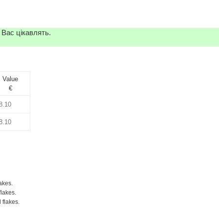
 Вас цікавлять.
Value
€
akes.
flakes.
 flakes.