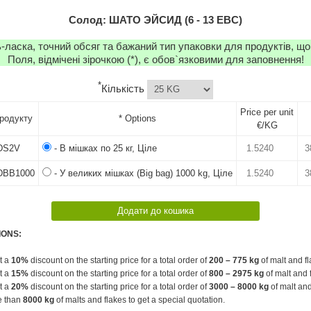
Солод: ШАТО ЭЙСИД (6 - 13 EBC)
-ласка, точний обсяг та бажаний тип упаковки для продуктів, що
Поля, відмічені зірочкою (*), є обов`язковими для заповнення!
*
Кількість
Price per unit
родукту
* Options
€/KG
DS2V
- В мішках по 25 кг, Ціле
DBB1000
- У великих мішках (Big bag) 1000 kg, Ціле
IONS:
et a
10%
discount on the starting price for a total order of
200 – 775 kg
of malt and fl
et a
15%
discount on the starting price for a total order of
800 – 2975 kg
of malt and 
et a
20%
discount on the starting price for a total order of
3000 – 8000 kg
of malt and
e than
8000 kg
of malts and flakes to get a special quotation.