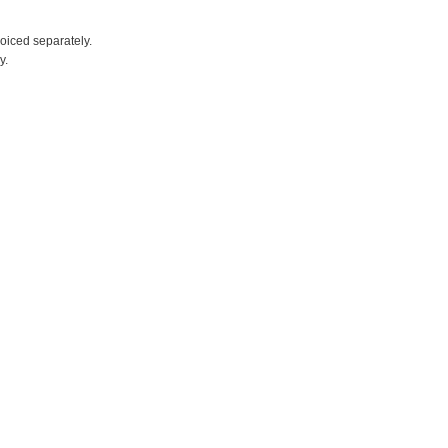
voiced separately.
y.