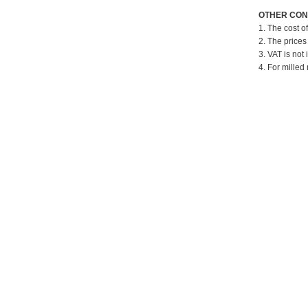
OTHER CON
1. The cost o
2. The prices
3. VAT is not 
4. For milled