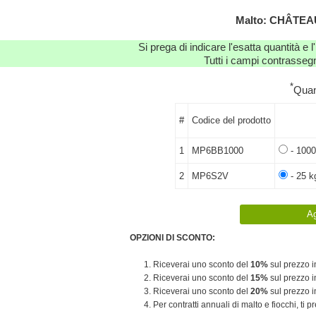
Malto: CHÂTEA
Si prega di indicare l'esatta quantità e l
Tutti i campi contrassegn
*
Quan
#
Codice del prodotto
1
MP6BB1000
- 1000
2
MP6S2V
- 25 k
OPZIONI DI SCONTO:
1. Riceverai uno sconto del
10%
sul prezzo in
2. Riceverai uno sconto del
15%
sul prezzo in
3. Riceverai uno sconto del
20%
sul prezzo in
4. Per contratti annuali di malto e fiocchi, ti