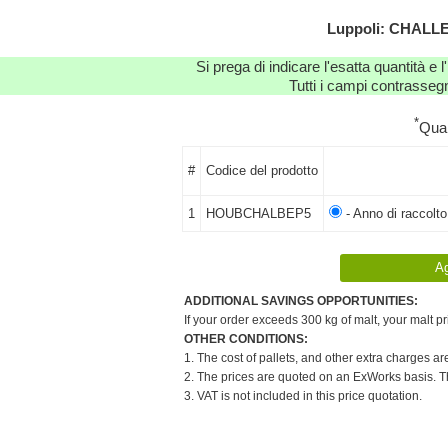
Luppoli: CHALLE
Si prega di indicare l'esatta quantità e l
Tutti i campi contrassegn
*
Qua
#
Codice del prodotto
1
HOUBCHALBEP5
- Anno di raccolt
ADDITIONAL SAVINGS OPPORTUNITIES:
If your order exceeds 300 kg of malt, your malt pr
OTHER CONDITIONS:
1. The cost of pallets, and other extra charges ar
2. The prices are quoted on an ExWorks basis. The
3. VAT is not included in this price quotation.